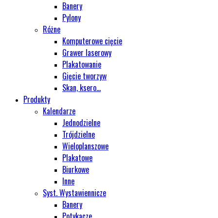
Banery
Pylony
Różne
Komputerowe cięcie
Grawer laserowy
Plakatowanie
Gięcie tworzyw
Skan, ksero...
Produkty
Kalendarze
Jednodzielne
Trójdzielne
Wieloplanszowe
Plakatowe
Biurkowe
Inne
Syst. Wystawiennicze
Banery
Potykacze