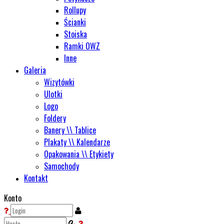
Rollupy
Ścianki
Stoiska
Ramki OWZ
Inne
Galeria
Wizytówki
Ulotki
Logo
Foldery
Banery \\ Tablice
Plakaty \\ Kalendarze
Opakowania \\ Etykiety
Samochody
Kontakt
Konto