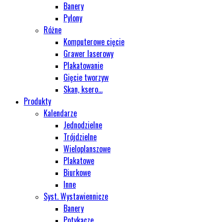
Banery
Pylony
Różne
Komputerowe cięcie
Grawer laserowy
Plakatowanie
Gięcie tworzyw
Skan, ksero...
Produkty
Kalendarze
Jednodzielne
Trójdzielne
Wieloplanszowe
Plakatowe
Biurkowe
Inne
Syst. Wystawiennicze
Banery
Potykacze