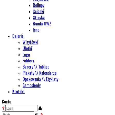
Rollupy
Ścianki
Stoiska
Ramki OWZ
Inne
Galeria
Wizytówki
Ulotki
Logo
Foldery
Banery \\ Tablice
Plakaty \\ Kalendarze
Opakowania \\ Etykiety
Samochody
Kontakt
Konto