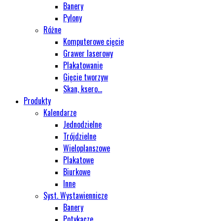
Banery
Pylony
Różne
Komputerowe cięcie
Grawer laserowy
Plakatowanie
Gięcie tworzyw
Skan, ksero...
Produkty
Kalendarze
Jednodzielne
Trójdzielne
Wieloplanszowe
Plakatowe
Biurkowe
Inne
Syst. Wystawiennicze
Banery
Potykacze