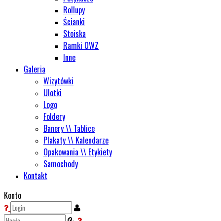
Rollupy
Ścianki
Stoiska
Ramki OWZ
Inne
Galeria
Wizytówki
Ulotki
Logo
Foldery
Banery \\ Tablice
Plakaty \\ Kalendarze
Opakowania \\ Etykiety
Samochody
Kontakt
Konto