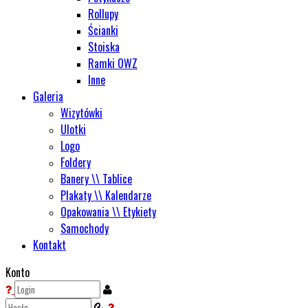
Rollupy
Ścianki
Stoiska
Ramki OWZ
Inne
Galeria
Wizytówki
Ulotki
Logo
Foldery
Banery \\ Tablice
Plakaty \\ Kalendarze
Opakowania \\ Etykiety
Samochody
Kontakt
Konto