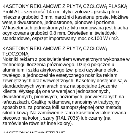
KASETONY REKLAMOWE Z PŁYTĄ CZOŁOWĄ PŁASKĄ
Profil AL - szerokość 14 cm, płyty czołowe - płaska plexi
mleczna grubości 3 mm, narożniki kasetonu proste. Możliwe
wersje dwustronne, jednostronne, pionowe i poziome.
W kasetonach jednostronnych z tyłu montowana jest blacha
ocynkowana grubości 0,8 mm. Oświetlenie: świetlówki
standardowe, osprzęt importowany, moc ok.100 W / m2.
KASETONY REKLAMOWE Z PŁYTĄ CZOŁOWĄ
TŁOCZONĄ
Nośniki reklam z podświetleniem wewnętrznym wykonane w
technologii tłoczenia próżniowego. Dzięki połączeniu
aluminium i szkła akrylowego tzw. plexi uzyskano efekt
trwałego, a jednocześnie estetycznego nośnika reklam
zewnętrznych oraz wewnętrznych. Kasetony dostępne są w
standardowych wymiarach oraz na specjalne życzenie
klienta. Występują one w wersjach jednostronnych,
dwustronnych, pionowych, poziomych, podwieszanych na
łańcuszkach. Grafikę reklamową nanosimy w tradycyjny
sposób tzn. za pomocą folii samoprzylepnej oraz metodą
sitodrukową. Na zamówienie rama kasetonów lakierowana
piecowo na kolor j. szary (RAL 7035) lub czarny (na
zamówienie również inne kolory).