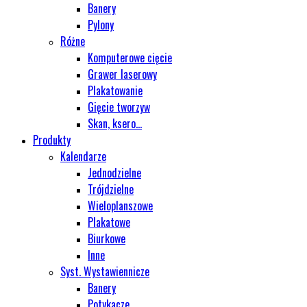
Banery
Pylony
Różne
Komputerowe cięcie
Grawer laserowy
Plakatowanie
Gięcie tworzyw
Skan, ksero...
Produkty
Kalendarze
Jednodzielne
Trójdzielne
Wieloplanszowe
Plakatowe
Biurkowe
Inne
Syst. Wystawiennicze
Banery
Potykacze